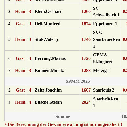
SV
3
Heim
3
Klein,Gerhard
1260
0.
Schwalbach 1
4
Gast
3
Hell,Manfred
1874
Eppelborn 1
SVG
5
Heim
3
Stuk,Valeriy
1746
Saarbruecken
0.
1
GEMA
6
Gast
3
Berrang,Marius
1720
0.
St.Ingbert
7
Heim
3
Kolmen,Moritz
1288
Merzig 1
0.
SPMM 2025
2
Gast
4
Zeitz,Joachim
1667
Saarlouis 2
0.
Saarbrücken
4
Heim
4
Busche,Stefan
2024
1
Summe
10
¹ Die Berechnung der Gewinnerwartung ist nur angenähert !