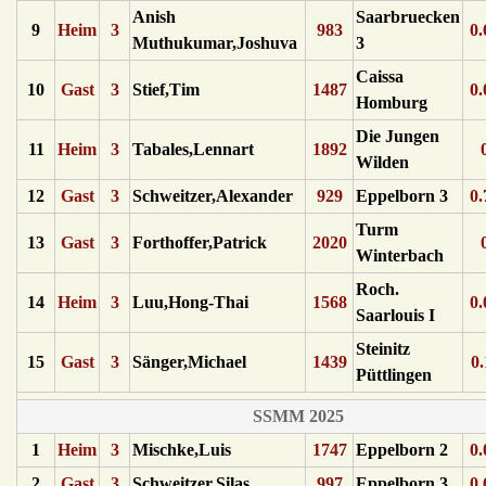
Anish
Saarbruecken
9
Heim
3
983
0.
Muthukumar,Joshuva
3
Caissa
10
Gast
3
Stief,Tim
1487
0.
Homburg
Die Jungen
11
Heim
3
Tabales,Lennart
1892
Wilden
12
Gast
3
Schweitzer,Alexander
929
Eppelborn 3
0.
Turm
13
Gast
3
Forthoffer,Patrick
2020
Winterbach
Roch.
14
Heim
3
Luu,Hong-Thai
1568
0.
Saarlouis I
Steinitz
15
Gast
3
Sänger,Michael
1439
0.
Püttlingen
SSMM 2025
1
Heim
3
Mischke,Luis
1747
Eppelborn 2
0.
2
Gast
3
Schweitzer,Silas
997
Eppelborn 3
0.