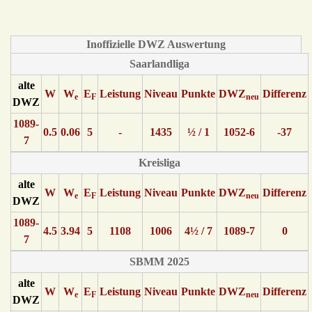
Inoffizielle DWZ Auswertung
Saarlandliga
alte
W
W
E
Leistung
Niveau
Punkte
DWZ
Differenz
e
F
neu
DWZ
1089-
0.5
0.06
5
-
1435
½ / 1
1052-6
-37
7
Kreisliga
alte
W
W
E
Leistung
Niveau
Punkte
DWZ
Differenz
e
F
neu
DWZ
1089-
4.5
3.94
5
1108
1006
4½ / 7
1089-7
0
7
SBMM 2025
alte
W
W
E
Leistung
Niveau
Punkte
DWZ
Differenz
e
F
neu
DWZ