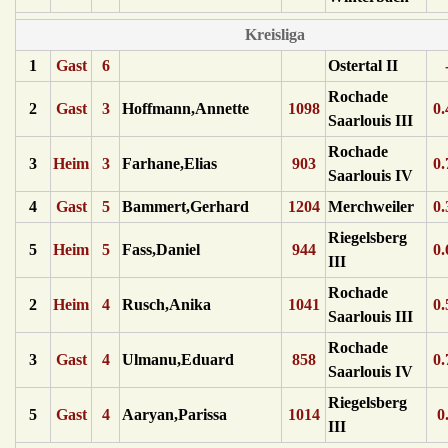
Kreisliga
1
Gast
6
Ostertal II
Rochade
2
Gast
3
Hoffmann,Annette
1098
0.
Saarlouis III
Rochade
3
Heim
3
Farhane,Elias
903
0.
Saarlouis IV
4
Gast
5
Bammert,Gerhard
1204
Merchweiler
0.
Riegelsberg
5
Heim
5
Fass,Daniel
944
0.
III
Rochade
2
Heim
4
Rusch,Anika
1041
0.
Saarlouis III
Rochade
3
Gast
4
Ulmanu,Eduard
858
0.
Saarlouis IV
Riegelsberg
5
Gast
4
Aaryan,Parissa
1014
0
III