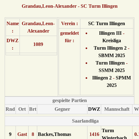
Grandau,Leon-Alexander - SC Turm Illingen
Name
Grandau,Leon-
Verein :
SC Turm Illingen
:
Alexander
gemeldet
Illingen III
-
DWZ
für :
Kreisliga
1089
:
Turm Illingen 2
-
SBMM 2025
Turm Illingen
-
SSMM 2025
Illingen 2
-
SPMM
2025
gespielte Partien
Rnd
Ort
Brt
Gegner
DWZ
Mannschaft
W
Saarlandliga
Turm
9
Gast
8
Backes,Thomas
1416
0.
Winterbach