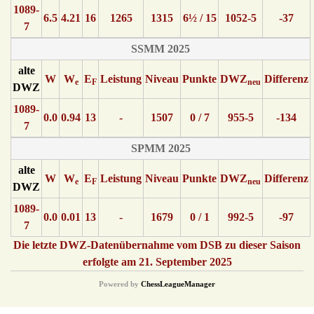
1089-
6.5
4.21
16
1265
1315
6½ / 15
1052-5
-37
7
SSMM 2025
alte
W
W
E
Leistung
Niveau
Punkte
DWZ
Differenz
e
F
neu
DWZ
1089-
0.0
0.94
13
-
1507
0 / 7
955-5
-134
7
SPMM 2025
alte
W
W
E
Leistung
Niveau
Punkte
DWZ
Differenz
e
F
neu
DWZ
1089-
0.0
0.01
13
-
1679
0 / 1
992-5
-97
7
Die letzte DWZ-Datenübernahme vom DSB zu dieser Saison
erfolgte am 21. September 2025
Powered by
ChessLeagueManager