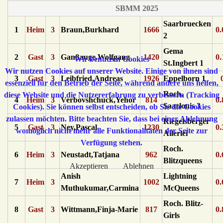
SBMM 2025
Saarbruecken
1
Heim
3
Braun,Burkhard
1666
0.
2
Gema
2
Gast
3
Ganßauge,Wolfgang
1420
0.
Wir benutzen Cookies
St.Ingbert 1
Wir nutzen Cookies auf unserer Website. Einige von ihnen sind
3
Gast
3
Leibfried,Andreas
1926
Eppelborn 1
essenziell für den Betrieb der Seite, während andere uns helfen,
Roch.
diese Website und die Nutzererfahrung zu verbessern (Tracking
4
Heim
3
Verbovshchuck,Yehor
814
0.
Saarlouis 3
Cookies). Sie können selbst entscheiden, ob Sie die Cookies
zulassen möchten. Bitte beachten Sie, dass bei einer Ablehnung
Riegelsberger
5
Gast
3
Ney,Pascal
1230
0.
womöglich nicht mehr alle Funktionalitäten der Seite zur
Allerlei
Verfügung stehen.
Roch.
6
Heim
3
Neustadt,Tatjana
962
0.
Blitzqueens
Akzeptieren
Ablehnen
Anish
Lightning
7
Heim
3
1002
0.
Muthukumar,Carmina
McQueens
Roch. Blitz-
8
Gast
3
Wittmann,Finja-Marie
817
0.
Girls